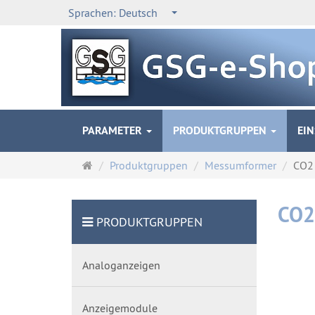
Sprachen:
Deutsch
PARAMETER
PRODUKTGRUPPEN
EI
Startseite
Produktgruppen
Messumformer
CO2
CO2
PRODUKTGRUPPEN
Analoganzeigen
Anzeigemodule