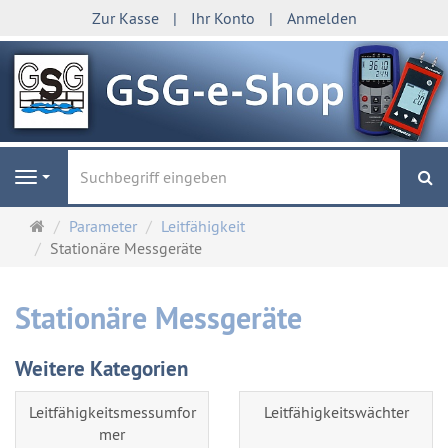
Zur Kasse
Ihr Konto
Anmelden
S
Navigation
Startseite
Parameter
Leitfähigkeit
Stationäre Messgeräte
Stationäre Messgeräte
Weitere Kategorien
Leitfähigkeitsmessumfor
Leitfähigkeitswächter
mer