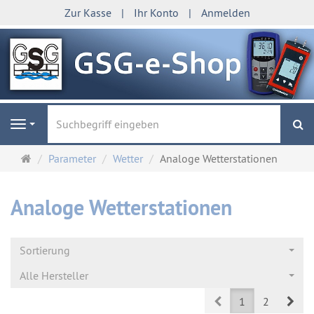
Zur Kasse
Ihr Konto
Anmelden
S
Navigation
Startseite
Parameter
Wetter
Analoge Wetterstationen
Analoge Wetterstationen
Sortierung
Alle Hersteller
Prev
Nex
1
2